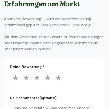
Erfahrungen am Markt
Anonyme Bewertung — wird vor Veröffentlichung
redaktionell geprüft. Kein Name oder E-Mail nötig.
Mit dem Absenden gelten unsere
Nutzungsbedingungen
.
Rechtswidrige Inhalte oder Regelverstöße können Sie
über
Inhalt melden
melden.
Deine Bewertung
*
★
★
★
★
★
1 Stern
2 Sterne
3 Sterne
4 Sterne
5 Sterne
Dein Kommentar (optional)