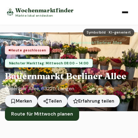
Wochenmarktfinder
Märkte lokal entdecken
Symbolbild · KI-generiert
Startseite
›
Städte
›
Langen
›
Bauernmarkt Berliner Allee
Heute geschlossen
Nächster Markttag: Mittwoch 08:00 – 14:00
Bauernmarkt Berliner Allee
Berliner Allee, 63225, Langen
Erfahrung teilen
Merken
Teilen
Route für Mittwoch planen