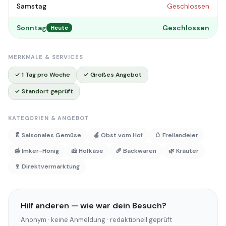
Samstag
Geschlossen
Sonntag
Geschlossen
Heute
MERKMALE & SERVICES
✓ 1 Tag pro Woche
✓ Großes Angebot
✓ Standort geprüft
KATEGORIEN & ANGEBOT
🥬 Saisonales Gemüse
🍎 Obst vom Hof
🥚 Freilandeier
🍯 Imker-Honig
🧀 Hofkäse
🥖 Backwaren
🌿 Kräuter
🍷 Direktvermarktung
Hilf anderen — wie war dein Besuch?
Anonym · keine Anmeldung · redaktionell geprüft