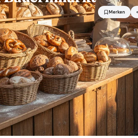
Merken
Standort
Eisenhüttenstadt
Händler