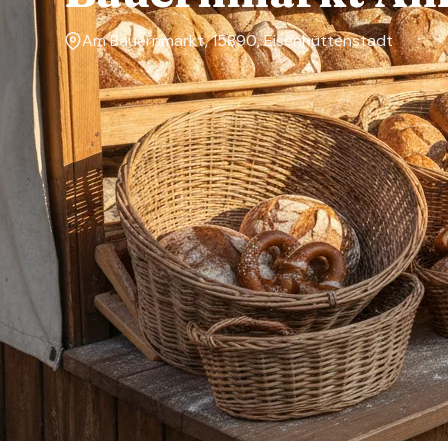
Am Bauernmarkt, 15890, Eisenhüttenstadt
Markttage
—
Über den Markt