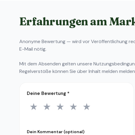
Erfahrungen am Mar
Anonyme Bewertung — wird vor Veröffentlichung reda
E-Mail nötig.
Mit dem Absenden gelten unsere
Nutzungsbedingu
Regelverstöße können Sie über
Inhalt melden
melden
Deine Bewertung
*
★
★
★
★
★
1 Stern
2 Sterne
3 Sterne
4 Sterne
5 Sterne
Dein Kommentar (optional)