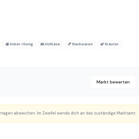
🍯 Imker-Honig
🧀 Hofkäse
🥖 Backwaren
🌿 Kräuter
Markt bewerten
rtagen abweichen. Im Zweifel wende dich an das zuständige Marktamt.