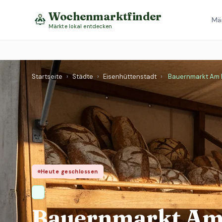
Wochenmarktfinder
Mä
Märkte lokal entdecken
Startseite
›
Städte
›
Eisenhüttenstadt
›
Bauernmarkt Am 
Heute geschlossen
Bauernmarkt Am