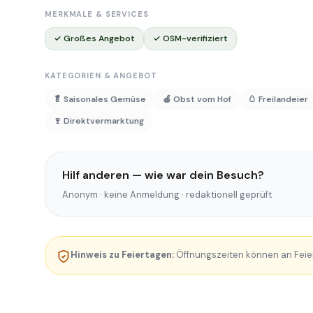
MERKMALE & SERVICES
✓ Großes Angebot
✓ OSM-verifiziert
KATEGORIEN & ANGEBOT
🥬 Saisonales Gemüse
🍎 Obst vom Hof
🥚 Freilandeier
🍷 Direktvermarktung
Hilf anderen — wie war dein Besuch?
Anonym · keine Anmeldung · redaktionell geprüft
Hinweis zu Feiertagen:
Öffnungszeiten können an Feie