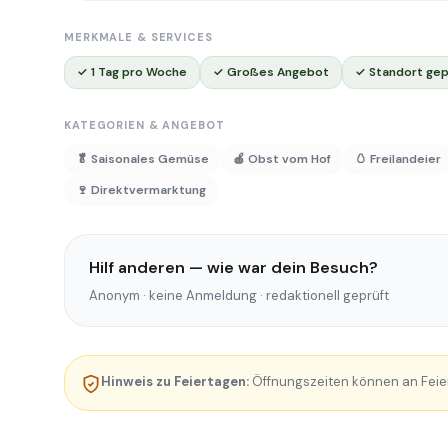
MERKMALE & SERVICES
✓ 1 Tag pro Woche
✓ Großes Angebot
✓ Standort gep
KATEGORIEN & ANGEBOT
🥬 Saisonales Gemüse
🍎 Obst vom Hof
🥚 Freilandeier
🍷 Direktvermarktung
Hilf anderen — wie war dein Besuch?
Anonym · keine Anmeldung · redaktionell geprüft
Hinweis zu Feiertagen:
Öffnungszeiten können an Feie