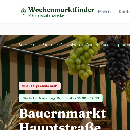
Wochenmarktfinder
Märkte
Städt
Märkte lokal entdecken
Startseite
›
Städte
›
Eckwälden
›
Bauernmarkt Hauptstra
Heute geschlossen
Nächster Markttag: Donnerstag 15:30 – 17:30
Bauernmarkt
Hauptstraße