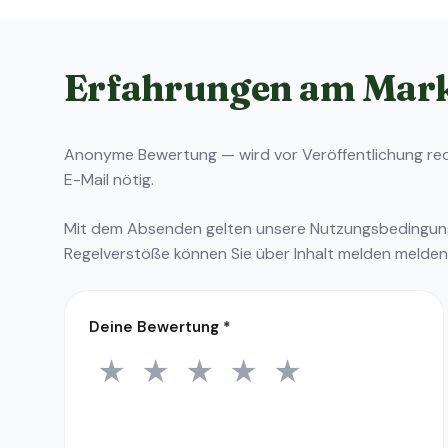
Erfahrungen am Mar
Anonyme Bewertung — wird vor Veröffentlichung reda
E-Mail nötig.
Mit dem Absenden gelten unsere
Nutzungsbedingu
Regelverstöße können Sie über
Inhalt melden
melden
Deine Bewertung
*
★
★
★
★
★
1 Stern
2 Sterne
3 Sterne
4 Sterne
5 Sterne