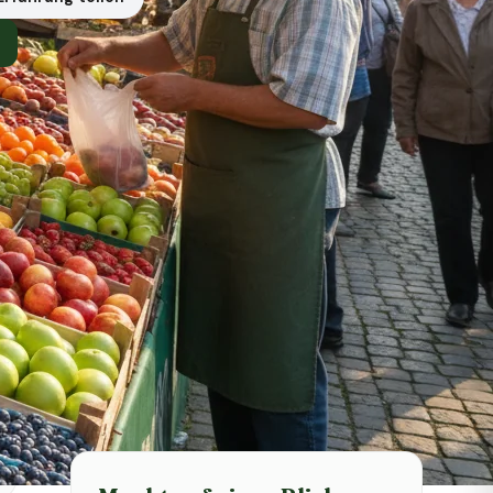
Symbolbild · KI-generiert
Status heute
Heute geschlossen