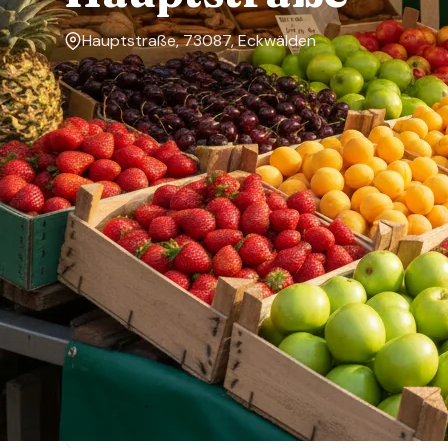
Hauptstraße, 73087, Eckwälden
Markttage
Donnerstag
Über den Markt