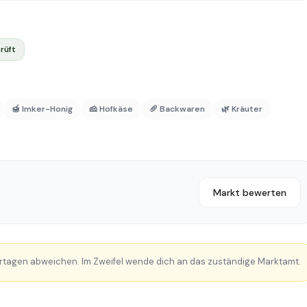
rüft
🍯 Imker-Honig
🧀 Hofkäse
🥖 Backwaren
🌿 Kräuter
Markt bewerten
rtagen abweichen. Im Zweifel wende dich an das zuständige Marktamt.