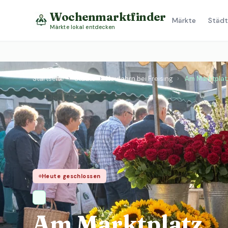
Wochenmarktfinder
Märkte
Städt
Märkte lokal entdecken
Startseite
›
Städte
›
Neufahrn bei Freising
›
Am Marktplat
Heute geschlossen
Am Marktplatz