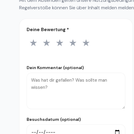
Mit dem Absenden gelten unsere
Nutzungsbedingu
Regelverstöße können Sie über
Inhalt melden
melden
Deine Bewertung
*
★
★
★
★
★
1 Stern
2 Sterne
3 Sterne
4 Sterne
5 Sterne
Dein Kommentar (optional)
Besuchsdatum (optional)