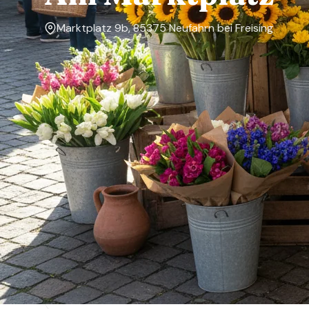
Marktplatz 9b, 85375 Neufahrn bei Freising
Markttage
—
Über den Markt