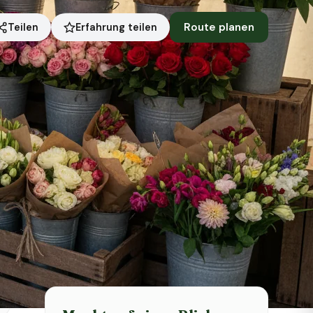
Route planen
Erfahrung teilen
Teilen
Symbolbild · KI-generiert
Status heute
Heute geschlossen