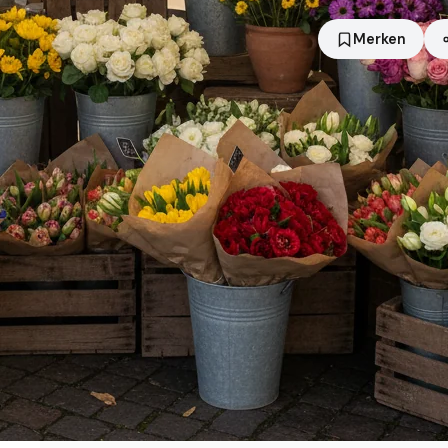
Merken
Standort
Neufahrn bei Freising
Händler