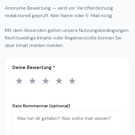
Anonyme Bewertung — wird vor Veröffentlichung
redaktionell geprüft. Kein Name oder E-Mail nötig.
Mit dem Absenden gelten unsere
Nutzungsbedingungen
.
Rechtswidrige Inhalte oder Regelverstöße können Sie
über
Inhalt melden
melden.
Deine Bewertung
*
★
★
★
★
★
1 Stern
2 Sterne
3 Sterne
4 Sterne
5 Sterne
Dein Kommentar (optional)