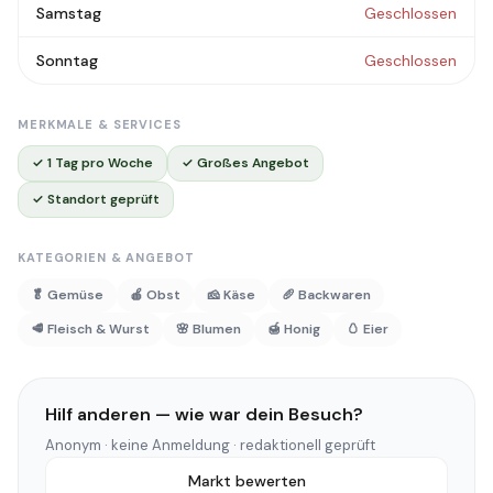
Samstag
Geschlossen
Sonntag
Geschlossen
MERKMALE & SERVICES
✓ 1 Tag pro Woche
✓ Großes Angebot
✓ Standort geprüft
KATEGORIEN & ANGEBOT
🥬 Gemüse
🍎 Obst
🧀 Käse
🥖 Backwaren
🥩 Fleisch & Wurst
🌸 Blumen
🍯 Honig
🥚 Eier
Hilf anderen — wie war dein Besuch?
Anonym · keine Anmeldung · redaktionell geprüft
Markt bewerten