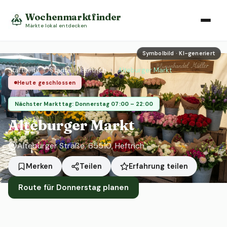
Wochenmarktfinder
Märkte lokal entdecken
Symbolbild · KI-generiert
Startseite
›
Städte
›
Heftrich
›
Alteburger Markt
Heute geschlossen
Nächster Markttag: Donnerstag 07:00 – 22:00
Alteburger Markt
Alteburger Straße, 65510, Heftrich
Erfahrung teilen
Merken
Teilen
Route für Donnerstag planen