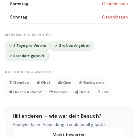
Samstag
Geschlossen
Sonntag
Geschlossen
MERKMALE & SERVICES
✓ 2 Tage pro Woche
✓ Großes Angebot
✓ Standort geprüft
KATEGORIEN & ANGEBOT
🥬 Gemüse
🍎 Obst
🧀 Käse
🥖 Backwaren
🥩 Fleisch & Wurst
🌸 Blumen
🍯 Honig
🥚 Eier
Hilf anderen — wie war dein Besuch?
Anonym · keine Anmeldung · redaktionell geprüft
Markt bewerten