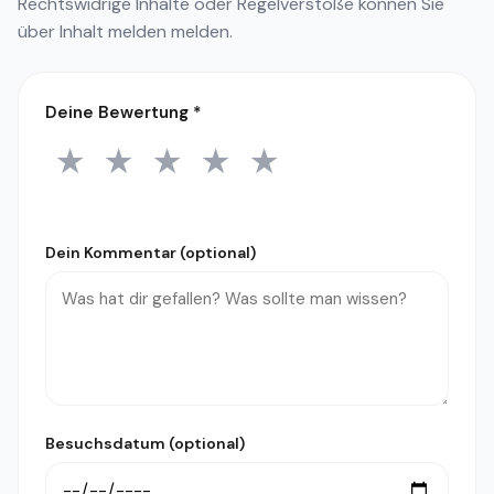
Rechtswidrige Inhalte oder Regelverstöße können Sie
über
Inhalt melden
melden.
Deine Bewertung
*
★
★
★
★
★
1 Stern
2 Sterne
3 Sterne
4 Sterne
5 Sterne
Dein Kommentar (optional)
Besuchsdatum (optional)