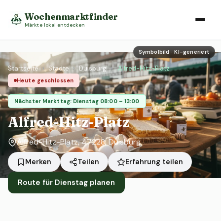
Wochenmarktfinder
Märkte lokal entdecken
Symbolbild · KI-generiert
Startseite
›
Städte
›
Duisburg
›
Alfred-Hitz-Platz
Heute geschlossen
Nächster Markttag: Dienstag 08:00 – 13:00
Alfred-Hitz-Platz
Alfred-Hitz-Platz, 47228, Duisburg
Erfahrung teilen
Merken
Teilen
Route für Dienstag planen