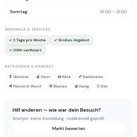
Sonntag
15:00 – 21:00
MERKMALE & SERVICES
✓ 2 Tage pro Woche
✓ Großes Angebot
✓ OSM-verifiziert
KATEGORIEN & ANGEBOT
🥬 Gemüse
🍎 Obst
🧀 Käse
🥖 Backwaren
🥩 Fleisch & Wurst
🌸 Blumen
🍯 Honig
🥚 Eier
Hilf anderen — wie war dein Besuch?
Anonym · keine Anmeldung · redaktionell geprüft
Markt bewerten