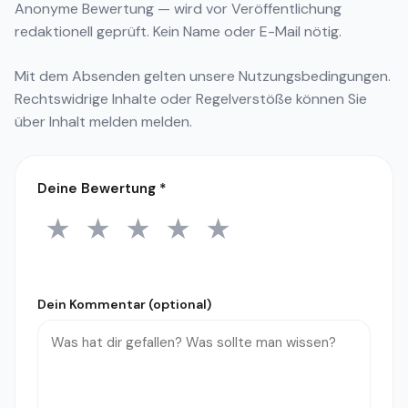
Anonyme Bewertung — wird vor Veröffentlichung
redaktionell geprüft. Kein Name oder E-Mail nötig.
Mit dem Absenden gelten unsere
Nutzungsbedingungen
.
Rechtswidrige Inhalte oder Regelverstöße können Sie
über
Inhalt melden
melden.
Deine Bewertung
*
★
★
★
★
★
1 Stern
2 Sterne
3 Sterne
4 Sterne
5 Sterne
Dein Kommentar (optional)