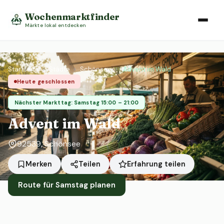
Wochenmarktfinder
Märkte lokal entdecken
Startseite
›
Städte
›
Schönsee
›
Advent im Wald
Heute geschlossen
Nächster Markttag: Samstag 15:00 – 21:00
Advent im Wald
92539, Schönsee
Erfahrung teilen
Merken
Teilen
Route für Samstag planen