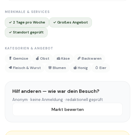
MERKMALE & SERVICES
✓ 2 Tage pro Woche
✓ Großes Angebot
✓ Standort geprüft
KATEGORIEN & ANGEBOT
🥬 Gemüse
🍎 Obst
🧀 Käse
🥖 Backwaren
🥩 Fleisch & Wurst
🌸 Blumen
🍯 Honig
🥚 Eier
Hilf anderen — wie war dein Besuch?
Anonym · keine Anmeldung · redaktionell geprüft
Markt bewerten