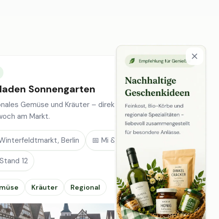
laden Sonnengarten
onales Gemüse und Kräuter – direkt vom Feld, jeden
woch am Markt.
Winterfeldtmarkt, Berlin
📅 Mi & Sa
 Stand 12
müse
Kräuter
Regional