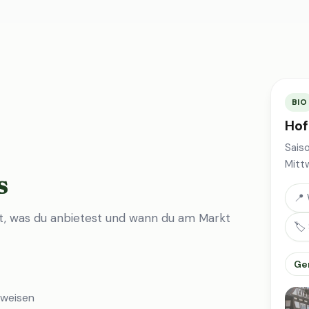
BIO
Hof
Sais
Mitt
s
📍 
st, was du anbietest und wann du am Markt
🏷️
Ge
nweisen