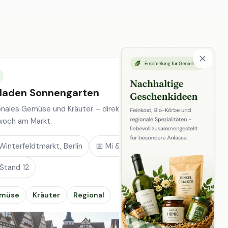
laden Sonnengarten
onales Gemüse und Kräuter – direkt vom Feld, jeden
woch am Markt.
Winterfeldtmarkt, Berlin
📅 Mi & Sa
 Stand 12
müse
Kräuter
Regional