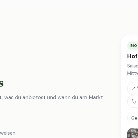
BIO
Hof
Sais
Mitt
s
📍 
st, was du anbietest und wann du am Markt
🏷️
Ge
nweisen