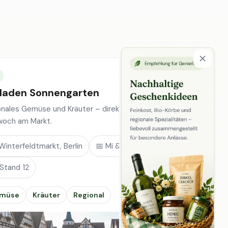
laden Sonnengarten
onales Gemüse und Kräuter – direkt vom Feld, jeden
woch am Markt.
Winterfeldtmarkt, Berlin
📅 Mi & Sa
 Stand 12
müse
Kräuter
Regional