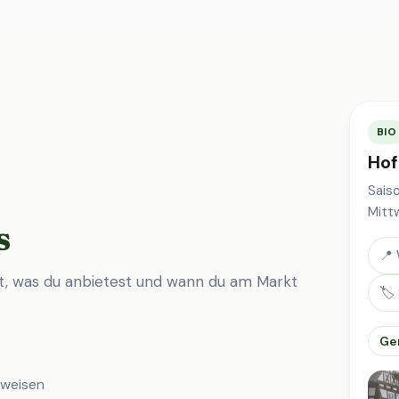
BIO
Hof
Sais
Mitt
s
📍 
st, was du anbietest und wann du am Markt
🏷️
Ge
nweisen