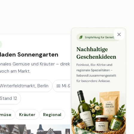
laden Sonnengarten
onales Gemüse und Kräuter – direkt vom Feld, jeden
woch am Markt.
Winterfeldtmarkt, Berlin
📅 Mi & Sa
 Stand 12
müse
Kräuter
Regional