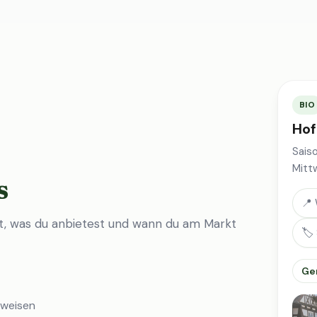
BIO
Hof
Sais
Mitt
s
📍 
st, was du anbietest und wann du am Markt
🏷️
Ge
nweisen