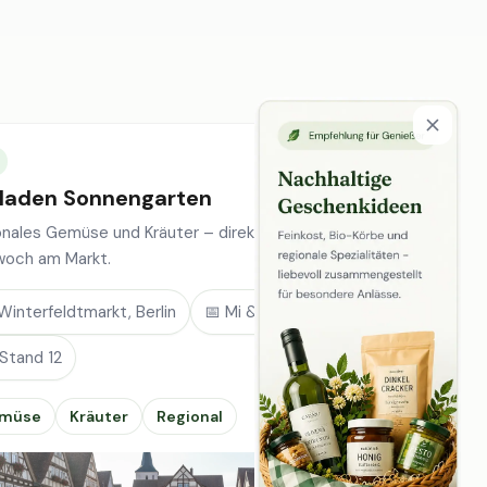
laden Sonnengarten
onales Gemüse und Kräuter – direkt vom Feld, jeden
woch am Markt.
Winterfeldtmarkt, Berlin
📅 Mi & Sa
 Stand 12
müse
Kräuter
Regional