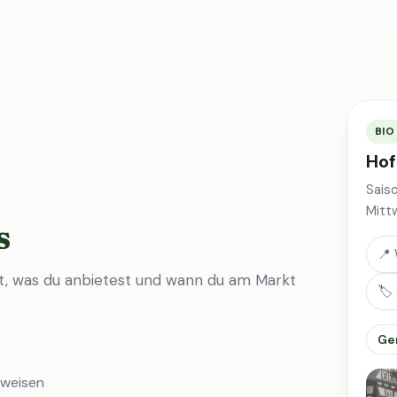
BIO
Hof
Sais
Mitt
s
📍 
st, was du anbietest und wann du am Markt
🏷️
Ge
nweisen