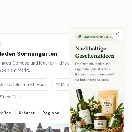
laden Sonnengarten
onales Gemüse und Kräuter – direkt vom Feld, jeden
woch am Markt.
Winterfeldtmarkt, Berlin
📅 Mi & Sa
 Stand 12
müse
Kräuter
Regional