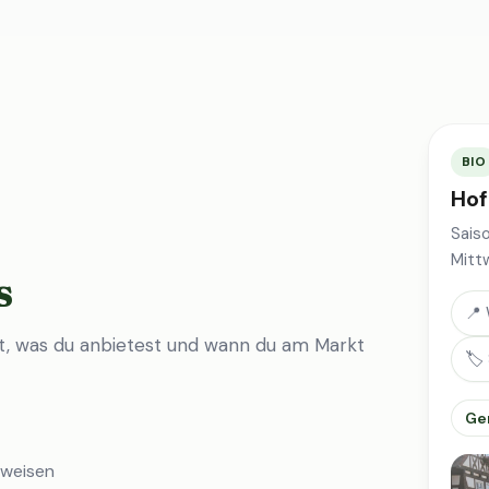
BIO
Hof
Sais
Mitt
s
📍 
st, was du anbietest und wann du am Markt
🏷️
Ge
nweisen