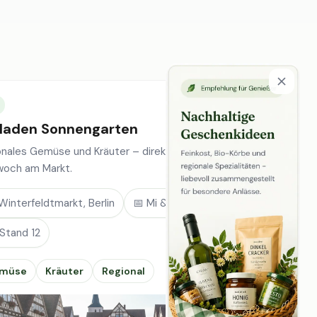
laden Sonnengarten
onales Gemüse und Kräuter – direkt vom Feld, jeden
woch am Markt.
Winterfeldtmarkt, Berlin
📅 Mi & Sa
 Stand 12
müse
Kräuter
Regional