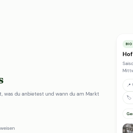
BIO
Hof
Sais
Mitt
s
📍 
st, was du anbietest und wann du am Markt
🏷️
Ge
nweisen