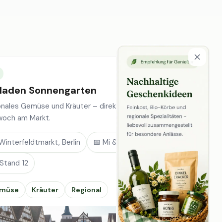
laden Sonnengarten
onales Gemüse und Kräuter – direkt vom Feld, jeden
woch am Markt.
Winterfeldtmarkt, Berlin
📅 Mi & Sa
 Stand 12
müse
Kräuter
Regional