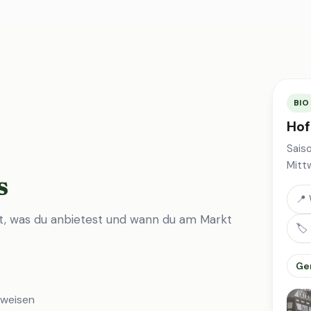
BIO
Hof
Sais
Mitt
s
📍 
st, was du anbietest und wann du am Markt
🏷️
Ge
nweisen