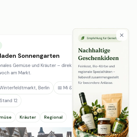
laden Sonnengarten
onales Gemüse und Kräuter – direkt vom Feld, jeden
woch am Markt.
Winterfeldtmarkt, Berlin
📅 Mi & Sa
 Stand 12
müse
Kräuter
Regional