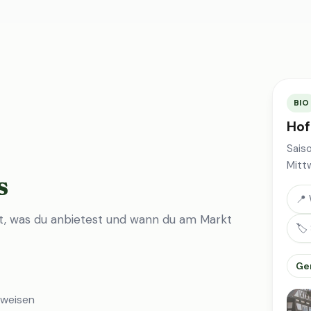
BIO
Hof
Sais
Mitt
s
📍 
st, was du anbietest und wann du am Markt
🏷️
Ge
nweisen