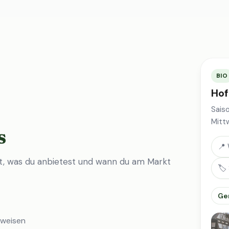
BIO
Hof
Sais
Mitt
s
📍 
st, was du anbietest und wann du am Markt
🏷️
Ge
nweisen