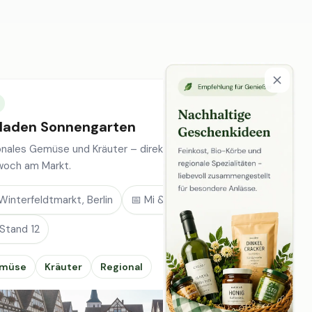
laden Sonnengarten
onales Gemüse und Kräuter – direkt vom Feld, jeden
woch am Markt.
Winterfeldtmarkt, Berlin
📅 Mi & Sa
 Stand 12
müse
Kräuter
Regional